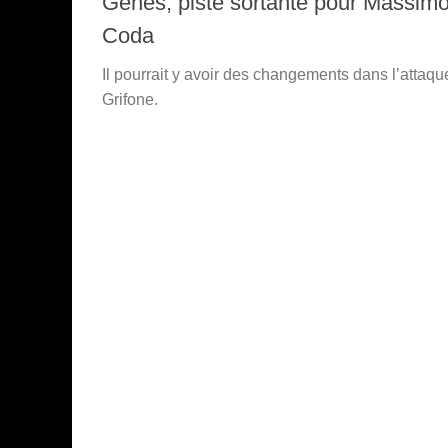
Gênes, piste sortante pour Massim
Coda
Il pourrait y avoir des changements dans l’attaqu
Grifone.