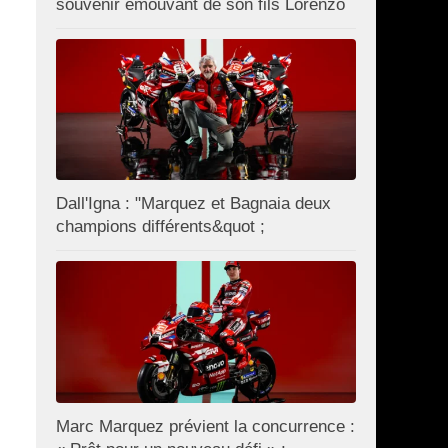
souvenir émouvant de son fils Lorenzo
Dall'Igna : "Marquez et Bagnaia deux
champions différents&quot ;
Marc Marquez prévient la concurrence :