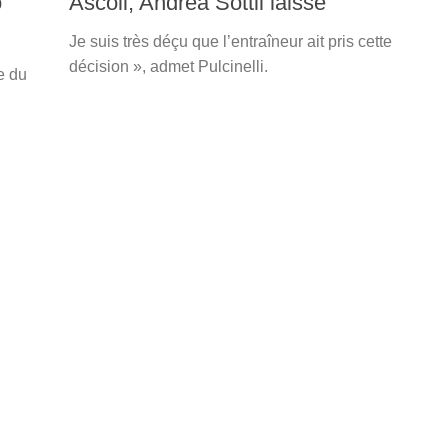
o
Ascoli, Andrea Sottil laisse
Je suis très déçu que l’entraîneur ait pris cette
décision », admet Pulcinelli.
e du