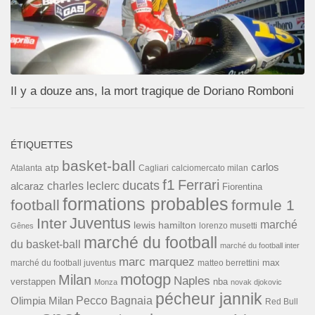
Il y a douze ans, la mort tragique de Doriano Romboni
ÉTIQUETTES
basket-ball
carlos
atp
Cagliari
calciomercato milan
Atalanta
f1
Ferrari
ducats
alcaraz
charles leclerc
Fiorentina
formations probables
football
formule 1
Inter
Juventus
marché
lewis hamilton
lorenzo musetti
Gênes
marché du football
du basket-ball
marché du football inter
marc marquez
max
marché du football juventus
matteo berrettini
motogp
Milan
Naples
verstappen
nba
Monza
novak djokovic
pécheur jannik
Pecco Bagnaia
Olimpia Milan
Red Bull