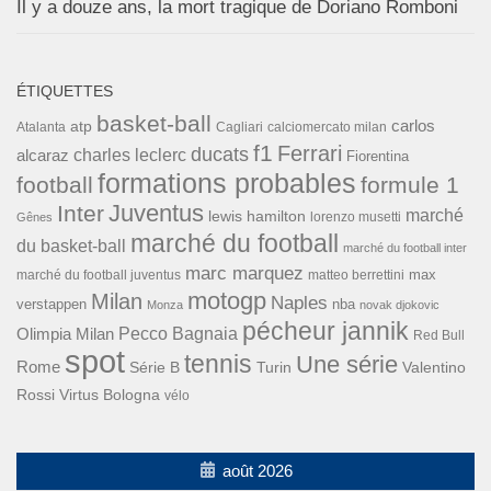
Il y a douze ans, la mort tragique de Doriano Romboni
ÉTIQUETTES
basket-ball
carlos
atp
Cagliari
calciomercato milan
Atalanta
f1
Ferrari
ducats
alcaraz
charles leclerc
Fiorentina
formations probables
football
formule 1
Inter
Juventus
marché
lewis hamilton
lorenzo musetti
Gênes
marché du football
du basket-ball
marché du football inter
marc marquez
max
marché du football juventus
matteo berrettini
motogp
Milan
Naples
verstappen
nba
Monza
novak djokovic
pécheur jannik
Pecco Bagnaia
Olimpia Milan
Red Bull
spot
tennis
Une série
Rome
Turin
Valentino
Série B
Rossi
Virtus Bologna
vélo
août 2026