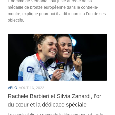
L’homme de Verbania, tout juste auréolé de sa
médaille de bronze européenne dans le contre-la-
montre, explique pourquoi il a dit « non » à l’un de ses
objectifs.
VÉLO
AOÛT 16, 2022
Rachele Barbieri et Silvia Zanardi, l’or
du cœur et la dédicace spéciale
Le couple italien a remporté le titre européen dans le