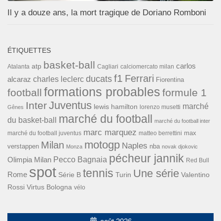
Il y a douze ans, la mort tragique de Doriano Romboni
ÉTIQUETTES
basket-ball
carlos
atp
Cagliari
calciomercato milan
Atalanta
f1
Ferrari
ducats
alcaraz
charles leclerc
Fiorentina
formations probables
football
formule 1
Inter
Juventus
marché
lewis hamilton
lorenzo musetti
Gênes
marché du football
du basket-ball
marché du football inter
marc marquez
max
marché du football juventus
matteo berrettini
motogp
Milan
Naples
verstappen
nba
Monza
novak djokovic
pécheur jannik
Pecco Bagnaia
Olimpia Milan
Red Bull
spot
tennis
Une série
Rome
Turin
Valentino
Série B
Rossi
Virtus Bologna
vélo