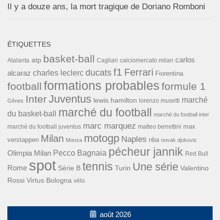
Il y a douze ans, la mort tragique de Doriano Romboni
ÉTIQUETTES
basket-ball
carlos
atp
Cagliari
calciomercato milan
Atalanta
f1
Ferrari
ducats
alcaraz
charles leclerc
Fiorentina
formations probables
football
formule 1
Inter
Juventus
marché
lewis hamilton
lorenzo musetti
Gênes
marché du football
du basket-ball
marché du football inter
marc marquez
max
marché du football juventus
matteo berrettini
motogp
Milan
Naples
verstappen
nba
Monza
novak djokovic
pécheur jannik
Pecco Bagnaia
Olimpia Milan
Red Bull
spot
tennis
Une série
Rome
Turin
Valentino
Série B
Rossi
Virtus Bologna
vélo
août 2026