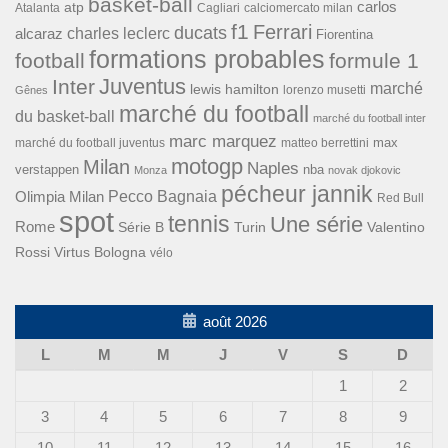
basket-ball
carlos
atp
Cagliari
calciomercato milan
Atalanta
f1
Ferrari
ducats
alcaraz
charles leclerc
Fiorentina
formations probables
football
formule 1
Inter
Juventus
marché
lewis hamilton
lorenzo musetti
Gênes
marché du football
du basket-ball
marché du football inter
marc marquez
max
marché du football juventus
matteo berrettini
motogp
Milan
Naples
verstappen
nba
Monza
novak djokovic
pécheur jannik
Pecco Bagnaia
Olimpia Milan
Red Bull
spot
tennis
Une série
Rome
Turin
Valentino
Série B
Rossi
Virtus Bologna
vélo
août 2026
L
M
M
J
V
S
D
1
2
3
4
5
6
7
8
9
10
11
12
13
14
15
16