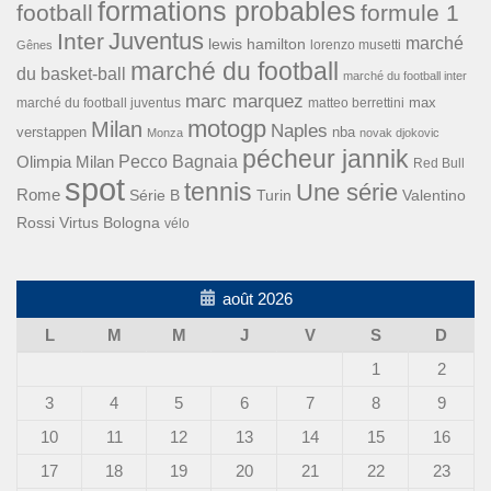
formations probables
football
formule 1
Inter
Juventus
marché
lewis hamilton
lorenzo musetti
Gênes
marché du football
du basket-ball
marché du football inter
marc marquez
max
marché du football juventus
matteo berrettini
motogp
Milan
Naples
verstappen
nba
Monza
novak djokovic
pécheur jannik
Pecco Bagnaia
Olimpia Milan
Red Bull
spot
tennis
Une série
Rome
Turin
Valentino
Série B
Rossi
Virtus Bologna
vélo
août 2026
L
M
M
J
V
S
D
1
2
3
4
5
6
7
8
9
10
11
12
13
14
15
16
17
18
19
20
21
22
23