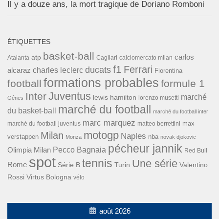
Il y a douze ans, la mort tragique de Doriano Romboni
ÉTIQUETTES
basket-ball
carlos
atp
Cagliari
calciomercato milan
Atalanta
f1
Ferrari
ducats
alcaraz
charles leclerc
Fiorentina
formations probables
football
formule 1
Inter
Juventus
marché
lewis hamilton
lorenzo musetti
Gênes
marché du football
du basket-ball
marché du football inter
marc marquez
max
marché du football juventus
matteo berrettini
motogp
Milan
Naples
verstappen
nba
Monza
novak djokovic
pécheur jannik
Pecco Bagnaia
Olimpia Milan
Red Bull
spot
tennis
Une série
Rome
Turin
Valentino
Série B
Rossi
Virtus Bologna
vélo
août 2026