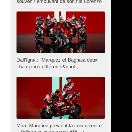
souvenir émouvant de son fils Lorenzo
Dall'Igna : "Marquez et Bagnaia deux
champions différents&quot ;
Marc Marquez prévient la concurrence :