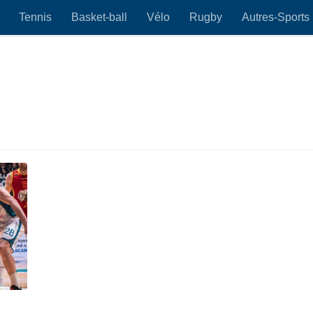
Tennis
Basket-ball
Vélo
Rugby
Autres-Sports