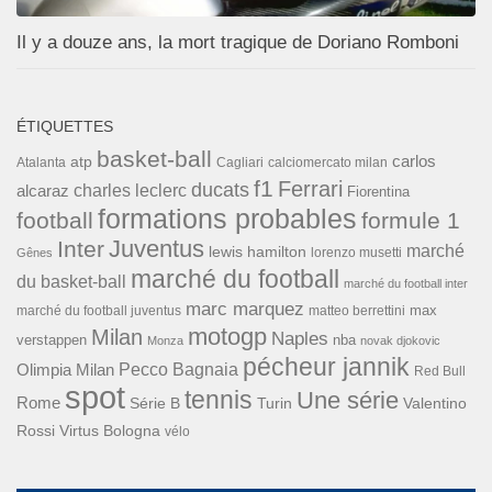
Il y a douze ans, la mort tragique de Doriano Romboni
ÉTIQUETTES
basket-ball
carlos
atp
Cagliari
calciomercato milan
Atalanta
f1
Ferrari
ducats
alcaraz
charles leclerc
Fiorentina
formations probables
football
formule 1
Inter
Juventus
marché
lewis hamilton
lorenzo musetti
Gênes
marché du football
du basket-ball
marché du football inter
marc marquez
max
marché du football juventus
matteo berrettini
motogp
Milan
Naples
verstappen
nba
Monza
novak djokovic
pécheur jannik
Pecco Bagnaia
Olimpia Milan
Red Bull
spot
tennis
Une série
Rome
Turin
Valentino
Série B
Rossi
Virtus Bologna
vélo