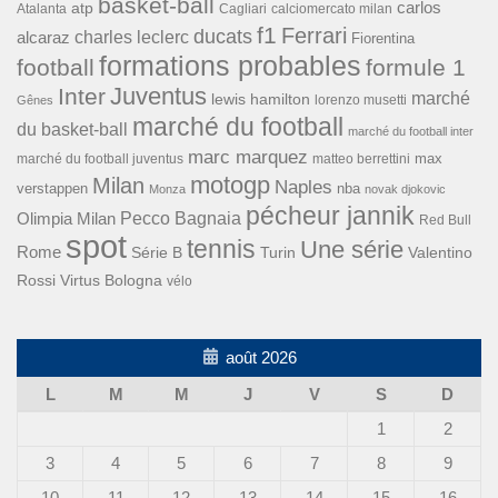
basket-ball
carlos
atp
Cagliari
calciomercato milan
Atalanta
f1
Ferrari
ducats
alcaraz
charles leclerc
Fiorentina
formations probables
football
formule 1
Inter
Juventus
marché
lewis hamilton
lorenzo musetti
Gênes
marché du football
du basket-ball
marché du football inter
marc marquez
max
marché du football juventus
matteo berrettini
motogp
Milan
Naples
verstappen
nba
Monza
novak djokovic
pécheur jannik
Pecco Bagnaia
Olimpia Milan
Red Bull
spot
tennis
Une série
Rome
Turin
Valentino
Série B
Rossi
Virtus Bologna
vélo
août 2026
L
M
M
J
V
S
D
1
2
3
4
5
6
7
8
9
10
11
12
13
14
15
16