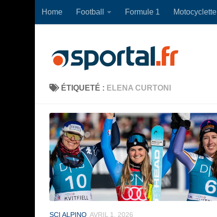
Home
Football
Formule 1
Motocyclette
Skip to content
ÉTIQUETÉ :
ELENA CURTONI
SCI ALPINO
AVRIL 1, 2026