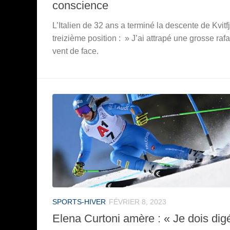
conscience
L’Italien de 32 ans a terminé la descente de Kvitfj
treizième position : » J’ai attrapé une grosse raf
vent de face.
SPORTS-HIVER
FÉVRIER 8, 2023
Elena Curtoni amère : « Je dois dig