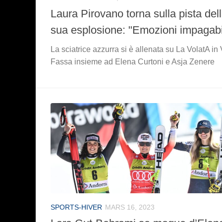
Laura Pirovano torna sulla pista del
sua esplosione: "Emozioni impagabi
La sciatrice azzurra si è allenata su La VolatA in 
Fassa insieme ad Elena Curtoni e Asja Zenere
SPORTS-HIVER
MARS 16, 2023