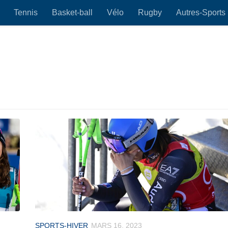
Tennis
Basket-ball
Vélo
Rugby
Autres-Sports
SPORTS-HIVER
MARS 16, 2023