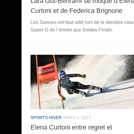
Lara Gut-Behrami se moque d’Elen
Curtoni et de Federica Brignone
Les Suisses ont tout raflé lors de la dernière cou
Super-G de l’année aux Soldeu Finals.
SPORTS-HIVER
MARS 4, 2023
Elena Curtoni entre regret et