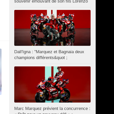
souvenir émouvant de son fils Lorenzo
Dall'Igna : "Marquez et Bagnaia deux
champions différents&quot ;
Marc Marquez prévient la concurrence :