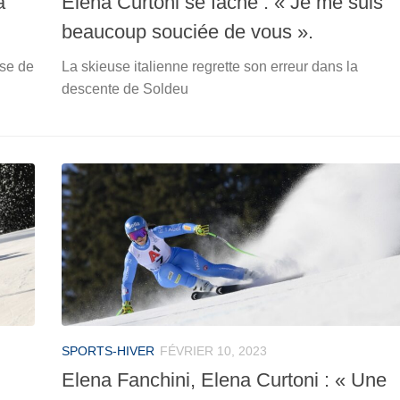
a
Elena Curtoni se fâche : « Je me suis
beaucoup souciée de vous ».
rse de
La skieuse italienne regrette son erreur dans la
descente de Soldeu
SPORTS-HIVER
FÉVRIER 10, 2023
Elena Fanchini, Elena Curtoni : « Une