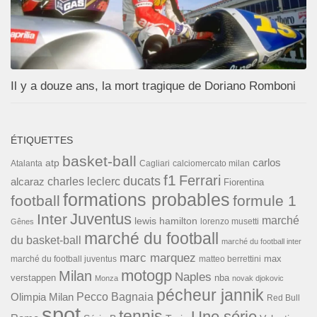
Il y a douze ans, la mort tragique de Doriano Romboni
ÉTIQUETTES
basket-ball
carlos
atp
Cagliari
calciomercato milan
Atalanta
f1
Ferrari
ducats
alcaraz
charles leclerc
Fiorentina
formations probables
football
formule 1
Inter
Juventus
marché
lewis hamilton
lorenzo musetti
Gênes
marché du football
du basket-ball
marché du football inter
marc marquez
max
marché du football juventus
matteo berrettini
motogp
Milan
Naples
verstappen
nba
Monza
novak djokovic
pécheur jannik
Pecco Bagnaia
Olimpia Milan
Red Bull
spot
tennis
Une série