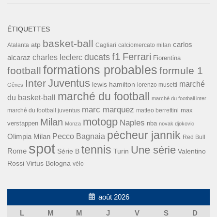
ÉTIQUETTES
basket-ball
carlos
atp
Cagliari
calciomercato milan
Atalanta
f1
Ferrari
ducats
alcaraz
charles leclerc
Fiorentina
formations probables
football
formule 1
Inter
Juventus
marché
lewis hamilton
lorenzo musetti
Gênes
marché du football
du basket-ball
marché du football inter
marc marquez
max
marché du football juventus
matteo berrettini
motogp
Milan
Naples
verstappen
nba
Monza
novak djokovic
pécheur jannik
Pecco Bagnaia
Olimpia Milan
Red Bull
spot
tennis
Une série
Rome
Turin
Valentino
Série B
Rossi
Virtus Bologna
vélo
août 2026
L
M
M
J
V
S
D