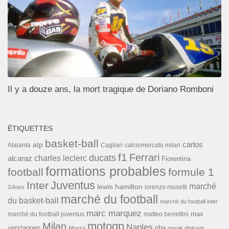
Il y a douze ans, la mort tragique de Doriano Romboni
ÉTIQUETTES
basket-ball
carlos
atp
Cagliari
calciomercato milan
Atalanta
f1
Ferrari
ducats
alcaraz
charles leclerc
Fiorentina
formations probables
football
formule 1
Inter
Juventus
marché
lewis hamilton
lorenzo musetti
Gênes
marché du football
du basket-ball
marché du football inter
marc marquez
max
marché du football juventus
matteo berrettini
motogp
Milan
Naples
verstappen
nba
Monza
novak djokovic