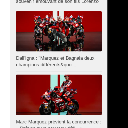
souvenir émouvant de son fils Lorenzo
Dall'Igna : "Marquez et Bagnaia deux
champions différents&quot ;
Marc Marquez prévient la concurrence :