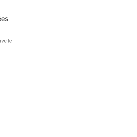
ées
rve le