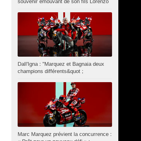
souvenir émouvant de son fils Lorenzo
Dall'Igna : "Marquez et Bagnaia deux
champions différents&quot ;
Marc Marquez prévient la concurrence :