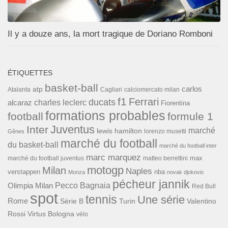
Il y a douze ans, la mort tragique de Doriano Romboni
ÉTIQUETTES
basket-ball
carlos
atp
Cagliari
calciomercato milan
Atalanta
f1
Ferrari
ducats
alcaraz
charles leclerc
Fiorentina
formations probables
football
formule 1
Inter
Juventus
marché
lewis hamilton
lorenzo musetti
Gênes
marché du football
du basket-ball
marché du football inter
marc marquez
max
marché du football juventus
matteo berrettini
motogp
Milan
Naples
verstappen
nba
Monza
novak djokovic
pécheur jannik
Pecco Bagnaia
Olimpia Milan
Red Bull
spot
tennis
Une série
Rome
Turin
Valentino
Série B
Rossi
Virtus Bologna
vélo