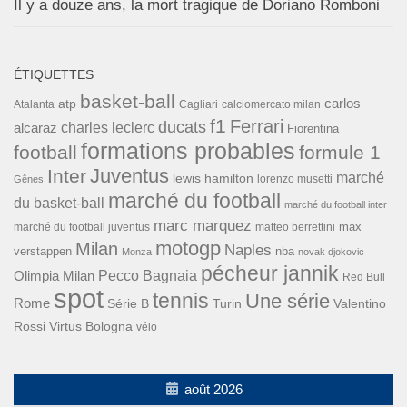
Il y a douze ans, la mort tragique de Doriano Romboni
ÉTIQUETTES
basket-ball
carlos
atp
Cagliari
calciomercato milan
Atalanta
f1
Ferrari
ducats
alcaraz
charles leclerc
Fiorentina
formations probables
football
formule 1
Inter
Juventus
marché
lewis hamilton
lorenzo musetti
Gênes
marché du football
du basket-ball
marché du football inter
marc marquez
max
marché du football juventus
matteo berrettini
motogp
Milan
Naples
verstappen
nba
Monza
novak djokovic
pécheur jannik
Pecco Bagnaia
Olimpia Milan
Red Bull
spot
tennis
Une série
Rome
Turin
Valentino
Série B
Rossi
Virtus Bologna
vélo
août 2026