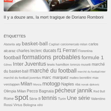
Il y a douze ans, la mort tragique de Doriano Romboni
ÉTIQUETTES
basket-ball
carlos
atp
Cagliari
calciomercato milan
Atalanta
f1
Ferrari
ducats
alcaraz
charles leclerc
Fiorentina
formations probables
football
formule 1
Inter
Juventus
marché
lewis hamilton
lorenzo musetti
Gênes
marché du football
du basket-ball
marché du football inter
marc marquez
max
marché du football juventus
matteo berrettini
motogp
Milan
Naples
verstappen
nba
Monza
novak djokovic
pécheur jannik
Pecco Bagnaia
Olimpia Milan
Red Bull
spot
tennis
Une série
Rome
Turin
Valentino
Série B
Rossi
Virtus Bologna
vélo