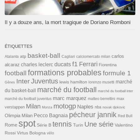
Il y a douze ans, la mort tragique de Doriano Romboni
ÉTIQUETTES
basket-ball
carlos
atp
Cagliari
calciomercato milan
Atalanta
f1
Ferrari
ducats
alcaraz
charles leclerc
Fiorentina
formations probables
football
formule 1
Inter
Juventus
marché
lewis hamilton
lorenzo musetti
Gênes
marché du football
du basket-ball
marché du football inter
marc marquez
max
marché du football juventus
matteo berrettini
motogp
Milan
Naples
verstappen
nba
Monza
novak djokovic
pécheur jannik
Pecco Bagnaia
Olimpia Milan
Red Bull
spot
tennis
Une série
Rome
Turin
Valentino
Série B
Rossi
Virtus Bologna
vélo