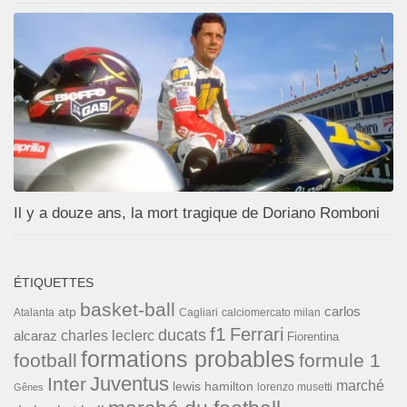
Il y a douze ans, la mort tragique de Doriano Romboni
ÉTIQUETTES
basket-ball
carlos
atp
Cagliari
calciomercato milan
Atalanta
f1
Ferrari
ducats
alcaraz
charles leclerc
Fiorentina
formations probables
football
formule 1
Inter
Juventus
marché
lewis hamilton
lorenzo musetti
Gênes