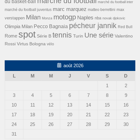
marché du football
du basket-ball
marché du football inter
marc marquez
max
marché du football juventus
matteo berrettini
motogp
Milan
Naples
verstappen
nba
Monza
novak djokovic
pécheur jannik
Pecco Bagnaia
Olimpia Milan
Red Bull
spot
tennis
Une série
Rome
Turin
Valentino
Série B
Rossi
Virtus Bologna
vélo
août 2026
L
M
M
J
V
S
D
1
2
3
4
5
6
7
8
9
10
11
12
13
14
15
16
17
18
19
20
21
22
23
24
25
26
27
28
29
30
31