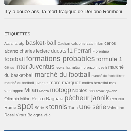
Il y a douze ans, la mort tragique de Doriano Romboni
ÉTIQUETTES
basket-ball
carlos
atp
Cagliari
calciomercato milan
Atalanta
f1
Ferrari
ducats
alcaraz
charles leclerc
Fiorentina
formations probables
football
formule 1
Inter
Juventus
marché
lewis hamilton
lorenzo musetti
Gênes
marché du football
du basket-ball
marché du football inter
marc marquez
max
marché du football juventus
matteo berrettini
motogp
Milan
Naples
verstappen
nba
Monza
novak djokovic
pécheur jannik
Pecco Bagnaia
Olimpia Milan
Red Bull
spot
tennis
Une série
Rome
Turin
Valentino
Série B
Rossi
Virtus Bologna
vélo