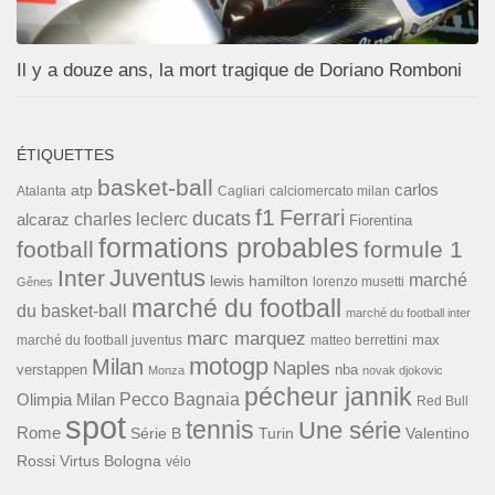
Il y a douze ans, la mort tragique de Doriano Romboni
ÉTIQUETTES
basket-ball
carlos
atp
Cagliari
calciomercato milan
Atalanta
f1
Ferrari
ducats
alcaraz
charles leclerc
Fiorentina
formations probables
football
formule 1
Inter
Juventus
marché
lewis hamilton
lorenzo musetti
Gênes
marché du football
du basket-ball
marché du football inter
marc marquez
max
marché du football juventus
matteo berrettini
motogp
Milan
Naples
verstappen
nba
Monza
novak djokovic
pécheur jannik
Pecco Bagnaia
Olimpia Milan
Red Bull
spot
tennis
Une série
Rome
Turin
Valentino
Série B
Rossi
Virtus Bologna
vélo