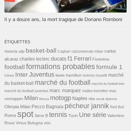
Il y a douze ans, la mort tragique de Doriano Romboni
ÉTIQUETTES
basket-ball
carlos
atp
Cagliari
calciomercato milan
Atalanta
f1
Ferrari
ducats
alcaraz
charles leclerc
Fiorentina
formations probables
football
formule 1
Inter
Juventus
marché
lewis hamilton
lorenzo musetti
Gênes
marché du football
du basket-ball
marché du football inter
marc marquez
max
marché du football juventus
matteo berrettini
motogp
Milan
Naples
verstappen
nba
Monza
novak djokovic
pécheur jannik
Pecco Bagnaia
Olimpia Milan
Red Bull
spot
tennis
Une série
Rome
Turin
Valentino
Série B
Rossi
Virtus Bologna
vélo