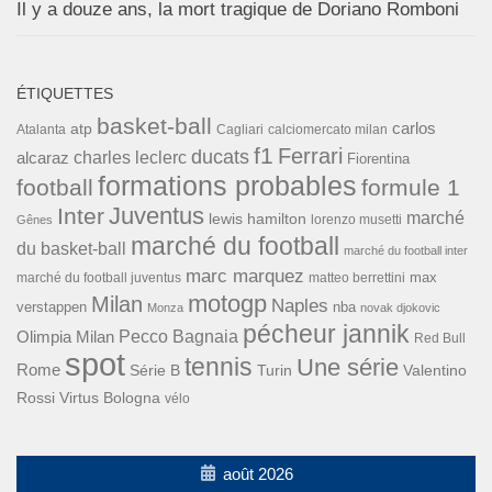
Il y a douze ans, la mort tragique de Doriano Romboni
ÉTIQUETTES
basket-ball
carlos
atp
Cagliari
calciomercato milan
Atalanta
f1
Ferrari
ducats
alcaraz
charles leclerc
Fiorentina
formations probables
football
formule 1
Inter
Juventus
marché
lewis hamilton
lorenzo musetti
Gênes
marché du football
du basket-ball
marché du football inter
marc marquez
max
marché du football juventus
matteo berrettini
motogp
Milan
Naples
verstappen
nba
Monza
novak djokovic
pécheur jannik
Pecco Bagnaia
Olimpia Milan
Red Bull
spot
tennis
Une série
Rome
Turin
Valentino
Série B
Rossi
Virtus Bologna
vélo
août 2026