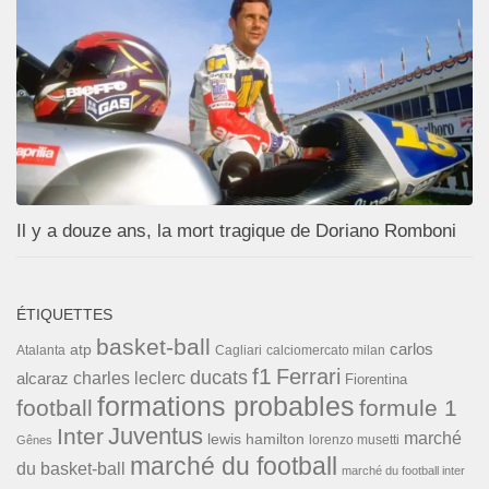
Il y a douze ans, la mort tragique de Doriano Romboni
ÉTIQUETTES
basket-ball
carlos
atp
Cagliari
calciomercato milan
Atalanta
f1
Ferrari
ducats
alcaraz
charles leclerc
Fiorentina
formations probables
football
formule 1
Inter
Juventus
marché
lewis hamilton
lorenzo musetti
Gênes
marché du football
du basket-ball
marché du football inter