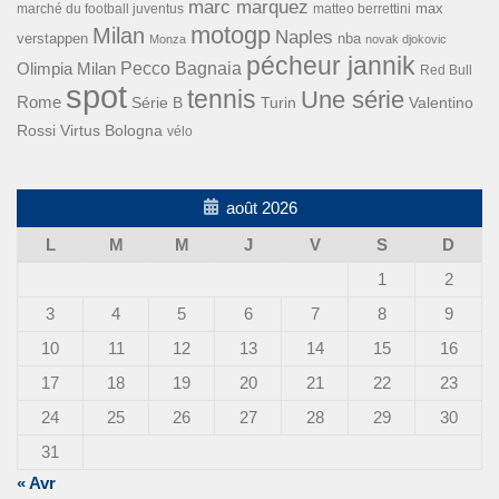
marc marquez
max
marché du football juventus
matteo berrettini
motogp
Milan
Naples
verstappen
nba
Monza
novak djokovic
pécheur jannik
Pecco Bagnaia
Olimpia Milan
Red Bull
spot
tennis
Une série
Rome
Turin
Valentino
Série B
Rossi
Virtus Bologna
vélo
août 2026
L
M
M
J
V
S
D
1
2
3
4
5
6
7
8
9
10
11
12
13
14
15
16
17
18
19
20
21
22
23
24
25
26
27
28
29
30
31
« Avr