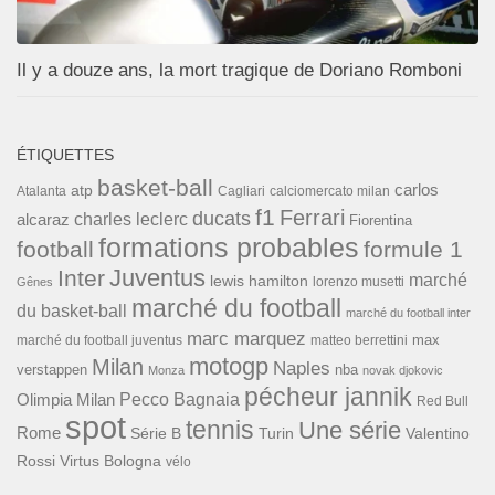
Il y a douze ans, la mort tragique de Doriano Romboni
ÉTIQUETTES
basket-ball
carlos
atp
Cagliari
calciomercato milan
Atalanta
f1
Ferrari
ducats
alcaraz
charles leclerc
Fiorentina
formations probables
football
formule 1
Inter
Juventus
marché
lewis hamilton
lorenzo musetti
Gênes
marché du football
du basket-ball
marché du football inter
marc marquez
max
marché du football juventus
matteo berrettini
motogp
Milan
Naples
verstappen
nba
Monza
novak djokovic
pécheur jannik
Pecco Bagnaia
Olimpia Milan
Red Bull
spot
tennis
Une série
Rome
Turin
Valentino
Série B
Rossi
Virtus Bologna
vélo