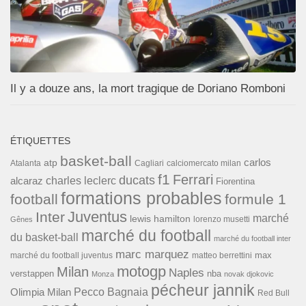
Il y a douze ans, la mort tragique de Doriano Romboni
ÉTIQUETTES
basket-ball
carlos
atp
Cagliari
calciomercato milan
Atalanta
f1
Ferrari
ducats
alcaraz
charles leclerc
Fiorentina
formations probables
football
formule 1
Inter
Juventus
marché
lewis hamilton
lorenzo musetti
Gênes
marché du football
du basket-ball
marché du football inter
marc marquez
max
marché du football juventus
matteo berrettini
motogp
Milan
Naples
verstappen
nba
Monza
novak djokovic
pécheur jannik
Pecco Bagnaia
Olimpia Milan
Red Bull