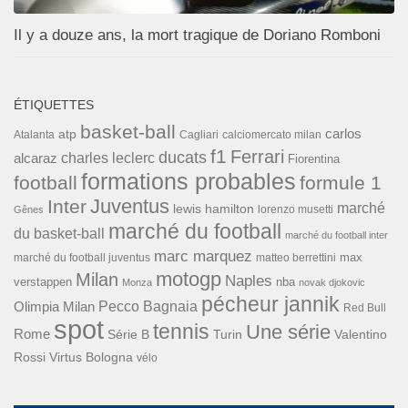
Il y a douze ans, la mort tragique de Doriano Romboni
ÉTIQUETTES
basket-ball
carlos
atp
Cagliari
calciomercato milan
Atalanta
f1
Ferrari
ducats
alcaraz
charles leclerc
Fiorentina
formations probables
football
formule 1
Inter
Juventus
marché
lewis hamilton
lorenzo musetti
Gênes
marché du football
du basket-ball
marché du football inter
marc marquez
max
marché du football juventus
matteo berrettini
motogp
Milan
Naples
verstappen
nba
Monza
novak djokovic
pécheur jannik
Pecco Bagnaia
Olimpia Milan
Red Bull
spot
tennis
Une série
Rome
Turin
Valentino
Série B
Rossi
Virtus Bologna
vélo