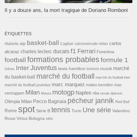
Il y a douze ans, la mort tragique de Doriano Romboni
ÉTIQUETTES
basket-ball
carlos
atp
Cagliari
calciomercato milan
Atalanta
f1
Ferrari
ducats
alcaraz
charles leclerc
Fiorentina
formations probables
football
formule 1
Inter
Juventus
marché
lewis hamilton
lorenzo musetti
Gênes
marché du football
du basket-ball
marché du football inter
marc marquez
max
marché du football juventus
matteo berrettini
motogp
Milan
Naples
verstappen
nba
Monza
novak djokovic
pécheur jannik
Pecco Bagnaia
Olimpia Milan
Red Bull
spot
tennis
Une série
Rome
Turin
Valentino
Série B
Rossi
Virtus Bologna
vélo