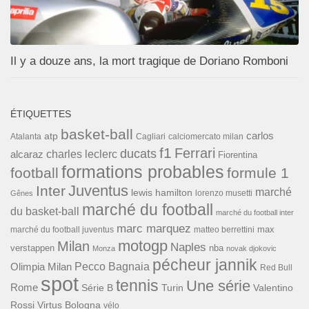
Il y a douze ans, la mort tragique de Doriano Romboni
ÉTIQUETTES
basket-ball
carlos
atp
Cagliari
calciomercato milan
Atalanta
f1
Ferrari
ducats
alcaraz
charles leclerc
Fiorentina
formations probables
football
formule 1
Inter
Juventus
marché
lewis hamilton
lorenzo musetti
Gênes
marché du football
du basket-ball
marché du football inter
marc marquez
max
marché du football juventus
matteo berrettini
motogp
Milan
Naples
verstappen
nba
Monza
novak djokovic
pécheur jannik
Pecco Bagnaia
Olimpia Milan
Red Bull
spot
tennis
Une série
Rome
Turin
Valentino
Série B
Rossi
Virtus Bologna
vélo