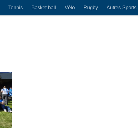
Tennis
Basket-ball
Vélo
Rugby
Autres-Sports