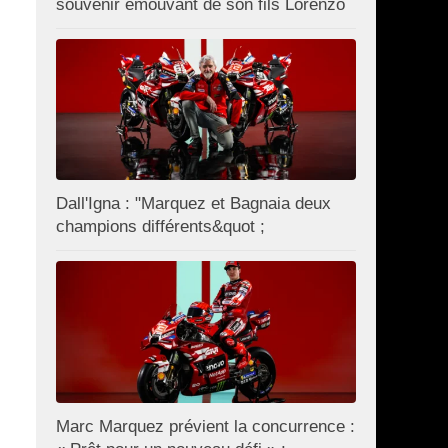
souvenir émouvant de son fils Lorenzo
Dall'Igna : "Marquez et Bagnaia deux
champions différents&quot ;
Marc Marquez prévient la concurrence :