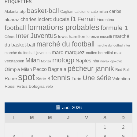
ÉTIQUETTES
basket-ball
carlos
atp
Cagliari
calciomercato milan
Atalanta
f1
Ferrari
ducats
alcaraz
charles leclerc
Fiorentina
formations probables
football
formule 1
Inter
Juventus
marché
lewis hamilton
lorenzo musetti
Gênes
marché du football
du basket-ball
marché du football inter
marc marquez
max
marché du football juventus
matteo berrettini
motogp
Milan
Naples
verstappen
nba
Monza
novak djokovic
pécheur jannik
Pecco Bagnaia
Olimpia Milan
Red Bull
spot
tennis
Une série
Rome
Turin
Valentino
Série B
Rossi
Virtus Bologna
vélo
août 2026
L
M
M
J
V
S
D
1
2
3
4
5
6
7
8
9