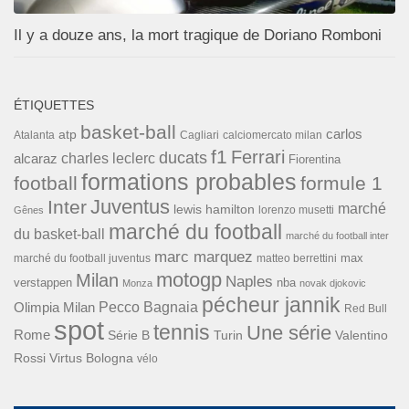
Il y a douze ans, la mort tragique de Doriano Romboni
ÉTIQUETTES
basket-ball
carlos
atp
Cagliari
calciomercato milan
Atalanta
f1
Ferrari
ducats
alcaraz
charles leclerc
Fiorentina
formations probables
football
formule 1
Inter
Juventus
marché
lewis hamilton
lorenzo musetti
Gênes
marché du football
du basket-ball
marché du football inter
marc marquez
max
marché du football juventus
matteo berrettini
motogp
Milan
Naples
verstappen
nba
Monza
novak djokovic
pécheur jannik
Pecco Bagnaia
Olimpia Milan
Red Bull
spot
tennis
Une série
Rome
Turin
Valentino
Série B
Rossi
Virtus Bologna
vélo