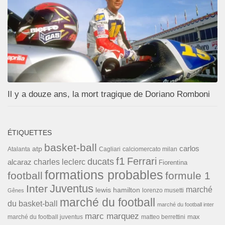
Il y a douze ans, la mort tragique de Doriano Romboni
ÉTIQUETTES
basket-ball
carlos
atp
Cagliari
calciomercato milan
Atalanta
f1
Ferrari
ducats
alcaraz
charles leclerc
Fiorentina
formations probables
football
formule 1
Inter
Juventus
marché
lewis hamilton
lorenzo musetti
Gênes
marché du football
du basket-ball
marché du football inter
marc marquez
max
marché du football juventus
matteo berrettini