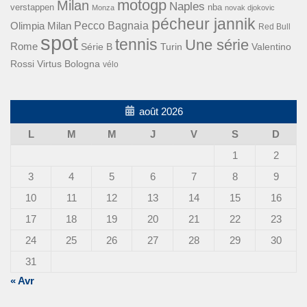
motogp
Milan
Naples
verstappen
nba
Monza
novak djokovic
pécheur jannik
Pecco Bagnaia
Olimpia Milan
Red Bull
spot
tennis
Une série
Rome
Turin
Valentino
Série B
Rossi
Virtus Bologna
vélo
août 2026
L
M
M
J
V
S
D
1
2
3
4
5
6
7
8
9
10
11
12
13
14
15
16
17
18
19
20
21
22
23
24
25
26
27
28
29
30
31
« Avr