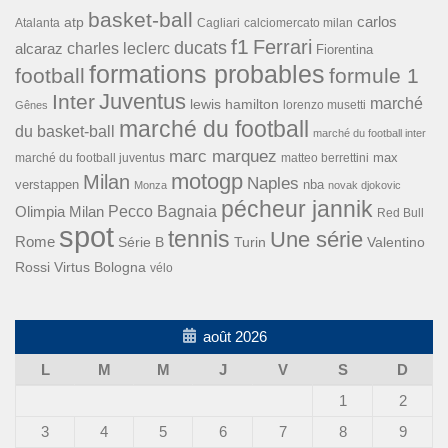
basket-ball
carlos
atp
Cagliari
calciomercato milan
Atalanta
f1
Ferrari
ducats
alcaraz
charles leclerc
Fiorentina
formations probables
football
formule 1
Inter
Juventus
marché
lewis hamilton
lorenzo musetti
Gênes
marché du football
du basket-ball
marché du football inter
marc marquez
max
marché du football juventus
matteo berrettini
motogp
Milan
Naples
verstappen
nba
Monza
novak djokovic
pécheur jannik
Pecco Bagnaia
Olimpia Milan
Red Bull
spot
tennis
Une série
Rome
Turin
Valentino
Série B
Rossi
Virtus Bologna
vélo
août 2026
L
M
M
J
V
S
D
1
2
3
4
5
6
7
8
9