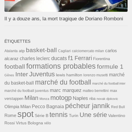
Il y a douze ans, la mort tragique de Doriano Romboni
ÉTIQUETTES
basket-ball
carlos
atp
Cagliari
calciomercato milan
Atalanta
f1
Ferrari
ducats
alcaraz
charles leclerc
Fiorentina
formations probables
football
formule 1
Inter
Juventus
marché
lewis hamilton
lorenzo musetti
Gênes
marché du football
du basket-ball
marché du football inter
marc marquez
max
marché du football juventus
matteo berrettini
motogp
Milan
Naples
verstappen
nba
Monza
novak djokovic
pécheur jannik
Pecco Bagnaia
Olimpia Milan
Red Bull
spot
tennis
Une série
Rome
Turin
Valentino
Série B
Rossi
Virtus Bologna
vélo