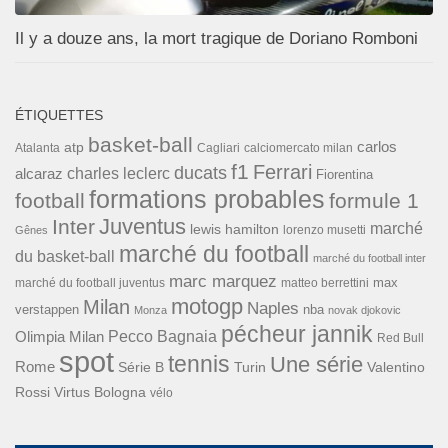
Il y a douze ans, la mort tragique de Doriano Romboni
ÉTIQUETTES
basket-ball
carlos
atp
Cagliari
calciomercato milan
Atalanta
f1
Ferrari
ducats
alcaraz
charles leclerc
Fiorentina
formations probables
football
formule 1
Inter
Juventus
marché
lewis hamilton
lorenzo musetti
Gênes
marché du football
du basket-ball
marché du football inter
marc marquez
max
marché du football juventus
matteo berrettini
motogp
Milan
Naples
verstappen
nba
Monza
novak djokovic
pécheur jannik
Pecco Bagnaia
Olimpia Milan
Red Bull
spot
tennis
Une série
Rome
Turin
Valentino
Série B
Rossi
Virtus Bologna
vélo