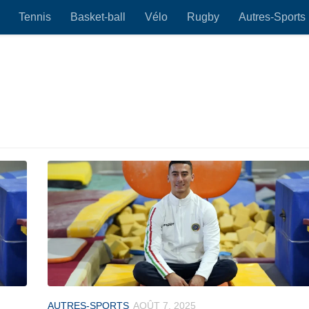
Tennis
Basket-ball
Vélo
Rugby
Autres-Sports
AUTRES-SPORTS
AOÛT 7, 2025