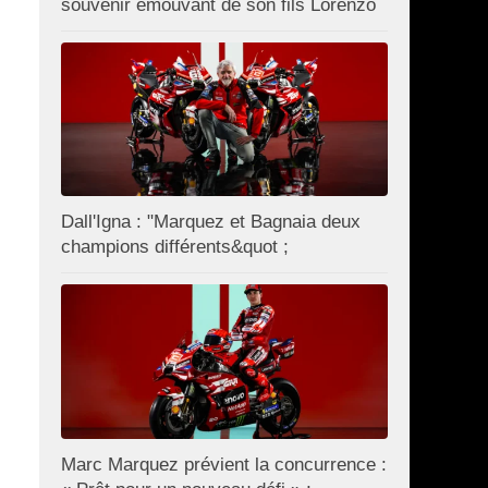
souvenir émouvant de son fils Lorenzo
Dall'Igna : "Marquez et Bagnaia deux
champions différents&quot ;
Marc Marquez prévient la concurrence :