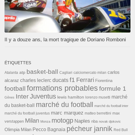
Il y a douze ans, la mort tragique de Doriano Romboni
ÉTIQUETTES
basket-ball
carlos
atp
Cagliari
calciomercato milan
Atalanta
f1
Ferrari
ducats
alcaraz
charles leclerc
Fiorentina
formations probables
football
formule 1
Inter
Juventus
marché
lewis hamilton
lorenzo musetti
Gênes
marché du football
du basket-ball
marché du football inter
marc marquez
max
marché du football juventus
matteo berrettini
motogp
Milan
Naples
verstappen
nba
Monza
novak djokovic
pécheur jannik
Pecco Bagnaia
Olimpia Milan
Red Bull