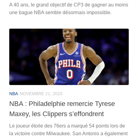
A 40 ans, le grand objectif de CP3 de gagner au moins
une bague NBA semble désormais impossible.
NBA
NOVEMBRE 21, 2025
NBA : Philadelphie remercie Tyrese
Maxey, les Clippers s’effondrent
Le joueur étoile des 76ers a marqué 54 points lors de
la victoire contre Milwaukee. San Antonio a également