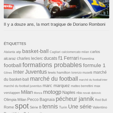
Il y a douze ans, la mort tragique de Doriano Romboni
ÉTIQUETTES
basket-ball
carlos
atp
Cagliari
calciomercato milan
Atalanta
f1
Ferrari
ducats
alcaraz
charles leclerc
Fiorentina
formations probables
football
formule 1
Inter
Juventus
marché
lewis hamilton
lorenzo musetti
Gênes
marché du football
du basket-ball
marché du football inter
marc marquez
max
marché du football juventus
matteo berrettini
motogp
Milan
Naples
verstappen
nba
Monza
novak djokovic
pécheur jannik
Pecco Bagnaia
Olimpia Milan
Red Bull
spot
tennis
Une série
Rome
Turin
Valentino
Série B