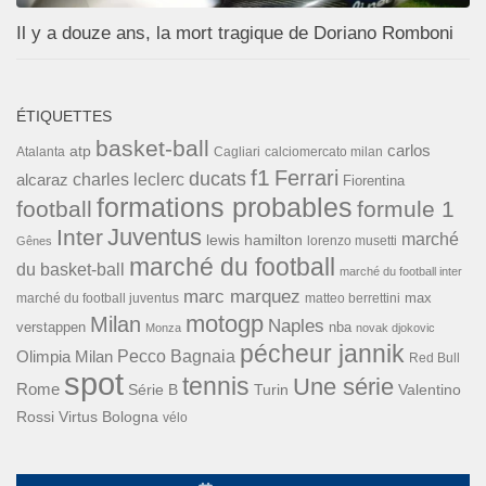
Il y a douze ans, la mort tragique de Doriano Romboni
ÉTIQUETTES
basket-ball
carlos
atp
Cagliari
calciomercato milan
Atalanta
f1
Ferrari
ducats
alcaraz
charles leclerc
Fiorentina
formations probables
football
formule 1
Inter
Juventus
marché
lewis hamilton
lorenzo musetti
Gênes
marché du football
du basket-ball
marché du football inter
marc marquez
max
marché du football juventus
matteo berrettini
motogp
Milan
Naples
verstappen
nba
Monza
novak djokovic
pécheur jannik
Pecco Bagnaia
Olimpia Milan
Red Bull
spot
tennis
Une série
Rome
Turin
Valentino
Série B
Rossi
Virtus Bologna
vélo