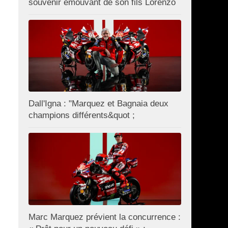
souvenir émouvant de son fils Lorenzo
Dall'Igna : "Marquez et Bagnaia deux
champions différents&quot ;
Marc Marquez prévient la concurrence :