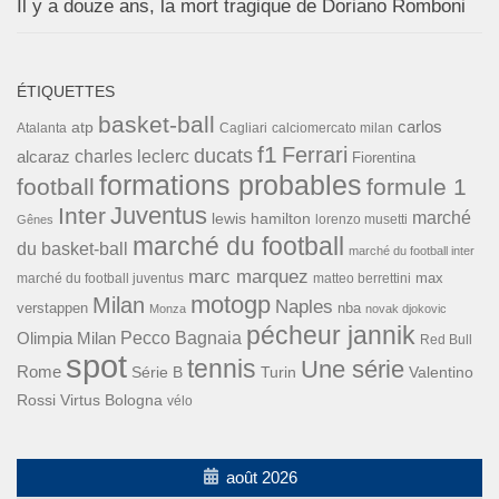
Il y a douze ans, la mort tragique de Doriano Romboni
ÉTIQUETTES
basket-ball
carlos
atp
Cagliari
calciomercato milan
Atalanta
f1
Ferrari
ducats
alcaraz
charles leclerc
Fiorentina
formations probables
football
formule 1
Inter
Juventus
marché
lewis hamilton
lorenzo musetti
Gênes
marché du football
du basket-ball
marché du football inter
marc marquez
max
marché du football juventus
matteo berrettini
motogp
Milan
Naples
verstappen
nba
Monza
novak djokovic
pécheur jannik
Pecco Bagnaia
Olimpia Milan
Red Bull
spot
tennis
Une série
Rome
Turin
Valentino
Série B
Rossi
Virtus Bologna
vélo
août 2026