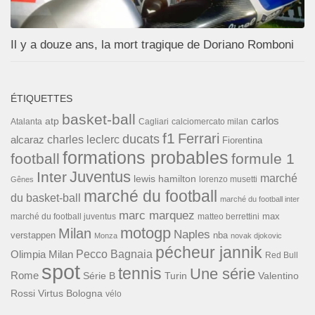
Il y a douze ans, la mort tragique de Doriano Romboni
ÉTIQUETTES
basket-ball
carlos
atp
Cagliari
calciomercato milan
Atalanta
f1
Ferrari
ducats
alcaraz
charles leclerc
Fiorentina
formations probables
football
formule 1
Inter
Juventus
marché
lewis hamilton
lorenzo musetti
Gênes
marché du football
du basket-ball
marché du football inter
marc marquez
max
marché du football juventus
matteo berrettini
motogp
Milan
Naples
verstappen
nba
Monza
novak djokovic
pécheur jannik
Pecco Bagnaia
Olimpia Milan
Red Bull
spot
tennis
Une série
Rome
Turin
Valentino
Série B
Rossi
Virtus Bologna
vélo