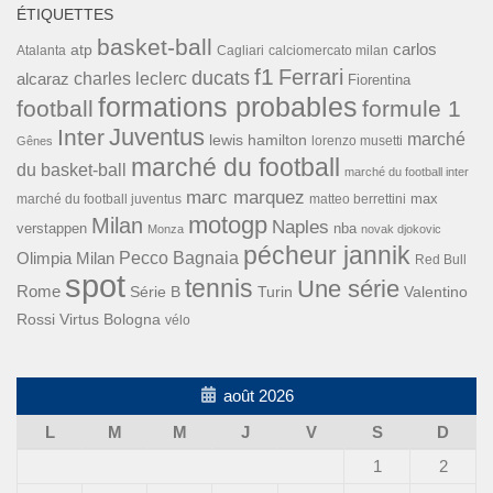
ÉTIQUETTES
basket-ball
carlos
atp
Cagliari
calciomercato milan
Atalanta
f1
Ferrari
ducats
alcaraz
charles leclerc
Fiorentina
formations probables
football
formule 1
Inter
Juventus
marché
lewis hamilton
lorenzo musetti
Gênes
marché du football
du basket-ball
marché du football inter
marc marquez
max
marché du football juventus
matteo berrettini
motogp
Milan
Naples
verstappen
nba
Monza
novak djokovic
pécheur jannik
Pecco Bagnaia
Olimpia Milan
Red Bull
spot
tennis
Une série
Rome
Turin
Valentino
Série B
Rossi
Virtus Bologna
vélo
août 2026
L
M
M
J
V
S
D
1
2