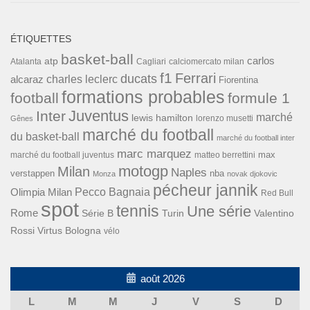
ÉTIQUETTES
basket-ball
carlos
atp
Cagliari
calciomercato milan
Atalanta
f1
Ferrari
ducats
alcaraz
charles leclerc
Fiorentina
formations probables
football
formule 1
Inter
Juventus
marché
lewis hamilton
lorenzo musetti
Gênes
marché du football
du basket-ball
marché du football inter
marc marquez
max
marché du football juventus
matteo berrettini
motogp
Milan
Naples
verstappen
nba
Monza
novak djokovic
pécheur jannik
Pecco Bagnaia
Olimpia Milan
Red Bull
spot
tennis
Une série
Rome
Turin
Valentino
Série B
Rossi
Virtus Bologna
vélo
août 2026
L
M
M
J
V
S
D