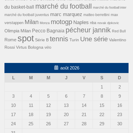
marché du football
du basket-ball
marché du football inter
marc marquez
max
marché du football juventus
matteo berrettini
motogp
Milan
Naples
verstappen
nba
Monza
novak djokovic
pécheur jannik
Pecco Bagnaia
Olimpia Milan
Red Bull
spot
tennis
Une série
Rome
Turin
Valentino
Série B
Rossi
Virtus Bologna
vélo
août 2026
L
M
M
J
V
S
D
1
2
3
4
5
6
7
8
9
10
11
12
13
14
15
16
17
18
19
20
21
22
23
24
25
26
27
28
29
30
31