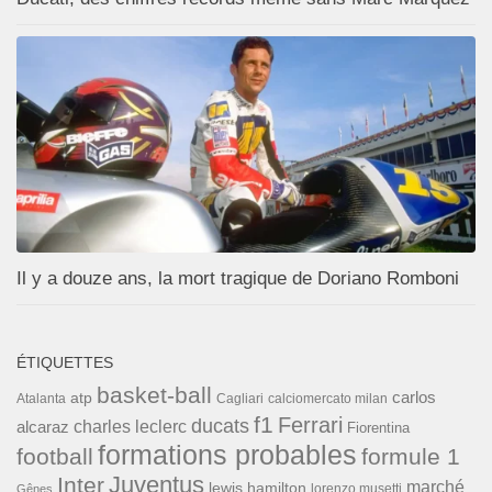
Il y a douze ans, la mort tragique de Doriano Romboni
ÉTIQUETTES
basket-ball
carlos
atp
Cagliari
calciomercato milan
Atalanta
f1
Ferrari
ducats
alcaraz
charles leclerc
Fiorentina
formations probables
football
formule 1
Inter
Juventus
marché
lewis hamilton
lorenzo musetti
Gênes