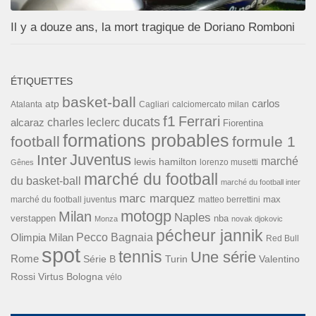
Il y a douze ans, la mort tragique de Doriano Romboni
ÉTIQUETTES
basket-ball
carlos
atp
Cagliari
calciomercato milan
Atalanta
f1
Ferrari
ducats
alcaraz
charles leclerc
Fiorentina
formations probables
football
formule 1
Inter
Juventus
marché
lewis hamilton
lorenzo musetti
Gênes
marché du football
du basket-ball
marché du football inter
marc marquez
max
marché du football juventus
matteo berrettini
motogp
Milan
Naples
verstappen
nba
Monza
novak djokovic
pécheur jannik
Pecco Bagnaia
Olimpia Milan
Red Bull
spot
tennis
Une série
Rome
Turin
Valentino
Série B
Rossi
Virtus Bologna
vélo